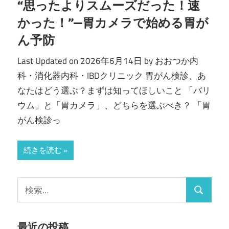
“思ったよりスムーズだった！速
内
かった！”—胃カメラで始める胃が
科・
ん予防
IBD
Last Updated on 2026年6月14日 by おおつか内
科・消化器内科・IBDクリニック 胃がん検診、あ
ク
なたはどう選ぶ？まずは知ってほしいこと 「バリ
ウム」と「胃カメラ」、どちらを選ぶべき？ 「胃
リ
がん検診っ
ニ
続きを読む
ッ
ク
検
検
索:
索
最近の投稿