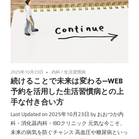
メ
ラ・
炎
症
性
2025年10月23日
内科
/
生活習慣病
腸
続けることで未来は変わる—WEB
予約を活用した生活習慣病との上
疾
手な付き合い方
患
Last Updated on 2025年10月23日 by おおつか内
科・消化器内科・IBDクリニック 元気な今こそ、
｜
未来の病気を防ぐチャンス 高血圧や糖尿病といっ