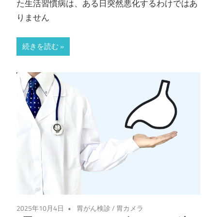
た生活習慣病は、ある日突然悪化するわけではあ
お
りません
お
続きを読む
つ
か
内
科・
消
化
器
2025年10月4日
胃がん検診
/
胃カメラ