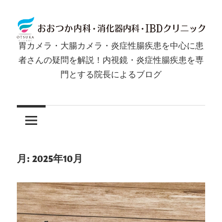
コ
ン
テ
胃カメラ・大腸カメラ・炎症性腸疾患を中心に患
ン
胃
者さんの疑問を解説！内視鏡・炎症性腸疾患を専
ツ
門とする院長によるブログ
カ
へ
ス
メ
キ
ッ
ラ・
プ
大
月:
2025年10月
腸
カ