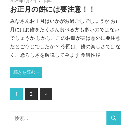
2025年1月2日
内科
お正月の餅には要注意！！
みなさんお正月はいかがお過ごしでしょうか お正
月にはお餅をたくさん食べる方も多いのではない
でしょうか しかし、このお餅が実は意外に要注意
だとご存じでしたか？ 今回は、餅の楽しさではな
く、恐ろしさを解説してみます 食餌性腸
続きを読む
投
次
1
2
»
の
稿
記
の
検
事
検
索:
ペ
索