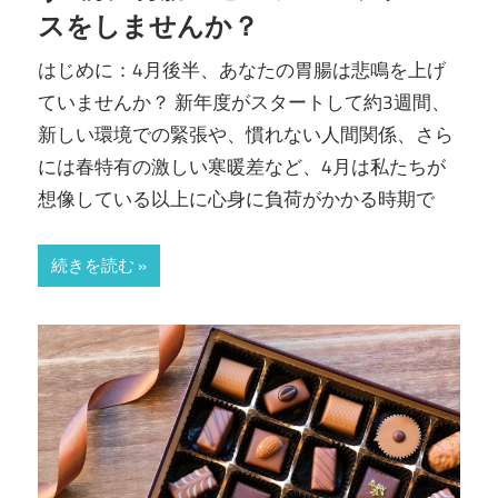
内
スをしませんか？
科・
はじめに：4月後半、あなたの胃腸は悲鳴を上げ
ていませんか？ 新年度がスタートして約3週間、
IBD
新しい環境での緊張や、慣れない人間関係、さら
には春特有の激しい寒暖差など、4月は私たちが
ク
想像している以上に心身に負荷がかかる時期で
リ
続きを読む
ニ
ッ
ク