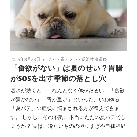
メ
ラ・
炎
症
2025年8月23日
内科
/
胃カメラ
/
逆流性食道炎
性
「食欲がない」は夏のせい？胃腸
がSOSを出す季節の落とし穴
腸
暑さが続くと、「なんとなく体がだるい」「食欲
疾
が湧かない」「胃が重い」といった、いわゆる
「夏バテ」の症状に悩まされる方が増えてきま
患
す。 しかし、その不調、本当にただの夏バテでし
｜
ょうか？ 実は、冷たいものの摂りすぎや自律神経