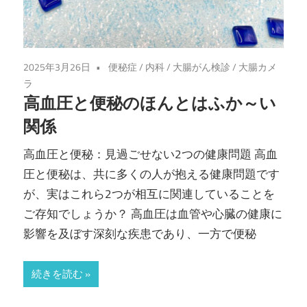
2025年3月26日
便秘症
/
内科
/
大腸がん検診
/
大腸カメ
ラ
高血圧と便秘のほんとはふか～い
関係
高血圧と便秘：見過ごせない2つの健康問題 高血
圧と便秘は、共に多くの人が抱える健康問題です
が、実はこれら2つが相互に関連していることを
ご存知でしょうか？ 高血圧は血管や心臓の健康に
影響を及ぼす深刻な疾患であり、一方で便秘
続きを読む