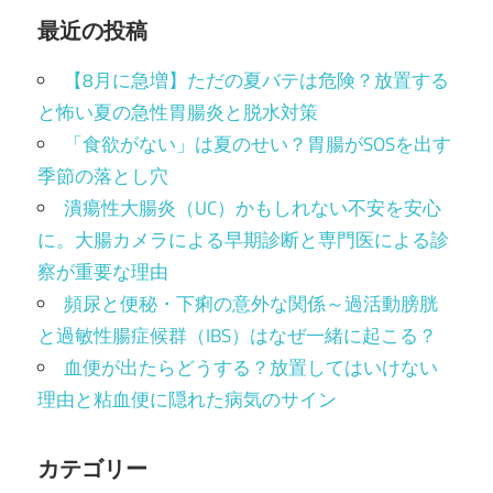
ー
最近の投稿
ジ
【8月に急増】ただの夏バテは危険？放置する
送
と怖い夏の急性胃腸炎と脱水対策
「食欲がない」は夏のせい？胃腸がSOSを出す
り
季節の落とし穴
潰瘍性大腸炎（UC）かもしれない不安を安心
に。大腸カメラによる早期診断と専門医による診
察が重要な理由
頻尿と便秘・下痢の意外な関係～過活動膀胱
と過敏性腸症候群（IBS）はなぜ一緒に起こる？
血便が出たらどうする？放置してはいけない
理由と粘血便に隠れた病気のサイン
カテゴリー