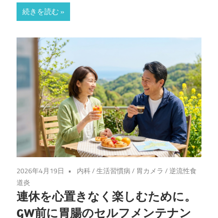
お
続きを読む
お
つ
か
内
科・
消
2026年4月19日
内科
/
生活習慣病
/
胃カメラ
/
逆流性食
化
道炎
連休を心置きなく楽しむために。
器
GW前に胃腸のセルフメンテナン