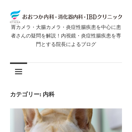
コ
ン
テ
胃カメラ・大腸カメラ・炎症性腸疾患を中心に患
ン
胃
者さんの疑問を解説！内視鏡・炎症性腸疾患を専
ツ
門とする院長によるブログ
カ
へ
ス
メ
キ
ッ
ラ・
プ
大
カテゴリー:
内科
腸
カ