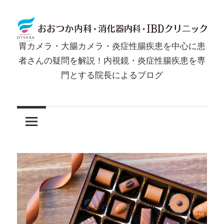
コ
ン
テ
胃カメラ・大腸カメラ・炎症性腸疾患を中心に患
ン
胃
者さんの疑問を解説！内視鏡・炎症性腸疾患を専
ツ
門とする院長によるブログ
カ
へ
ス
メ
キ
ッ
ラ・
プ
大
腸
カ