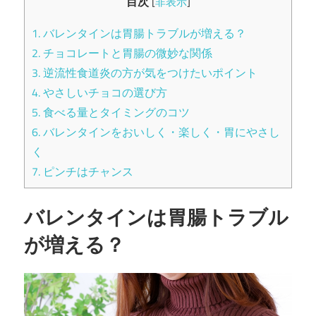
目次
[
非表示
]
お
1.
バレンタインは胃腸トラブルが増える？
お
2.
チョコレートと胃腸の微妙な関係
3.
逆流性食道炎の方が気をつけたいポイント
つ
4.
やさしいチョコの選び方
か
5.
食べる量とタイミングのコツ
6.
バレンタインをおいしく・楽しく・胃にやさし
内
く
7.
ピンチはチャンス
科・
バレンタインは胃腸トラブル
消
が増える？
化
器