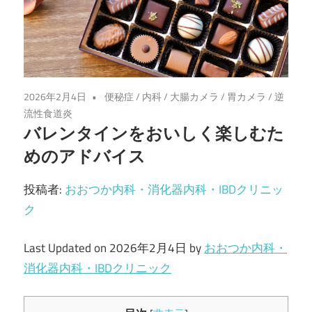
メ
ラ・
炎
2026年2月4日
便秘症
/
内科
/
大腸カメラ
/
胃カメラ
/
逆
症
流性食道炎
バレンタインをおいしく楽しむた
性
めのアドバイス
腸
投稿者:
おおつか内科・消化器内科・IBDクリニッ
ク
疾
Last Updated on 2026年2月4日 by
おおつか内科・
患
消化器内科・IBDクリニック
｜