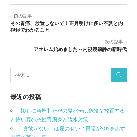
投
前の記事
その胃痛、放置しないで！正月明けに多い不調と内
稿
視鏡でわかること
ナ
次の記事
アネレム始めました～内視鏡鎮静の新時代
ビ
ゲ
検
ー
検
索:
シ
索
最近の投稿
ョ
ン
【8月に急増】ただの夏バテは危険？放置する
と怖い夏の急性胃腸炎と脱水対策
「食欲がない」は夏のせい？胃腸がSOSを出す