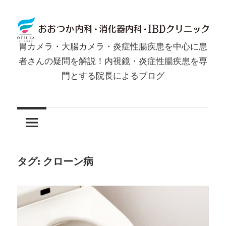
コ
ン
テ
胃カメラ・大腸カメラ・炎症性腸疾患を中心に患
ン
胃
者さんの疑問を解説！内視鏡・炎症性腸疾患を専
ツ
門とする院長によるブログ
カ
へ
ス
メ
キ
ッ
ラ・
プ
大
タグ:
クローン病
腸
カ