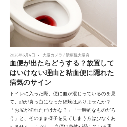
メ
ラ・
炎
症
2026年6月4日
大腸カメラ
/
潰瘍性大腸炎
性
血便が出たらどうする？放置して
はいけない理由と粘血便に隠れた
腸
病気のサイン
疾
トイレに入った際、便に血が混じっているのを見
患
て、頭が真っ白になった経験はありませんか？
「お尻が切れただけかな？」「一時的なものだろ
｜
う」と、そのまま様子を見てしまう方は少なくあ
りません。 しかし、血便は身体が発している重