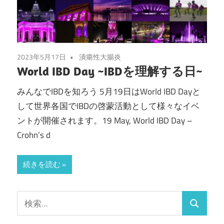
2023年5月17日
潰瘍性大腸炎
World IBD Day ~IBDを理解する日~
みんなでIBDを知ろう 5月19日はWorld IBD Dayと
して世界各国でIBDの啓蒙活動として様々なイベ
ントが開催されます。19 May, World IBD Day –
Crohn’s d
続きを読む
検
検
索: