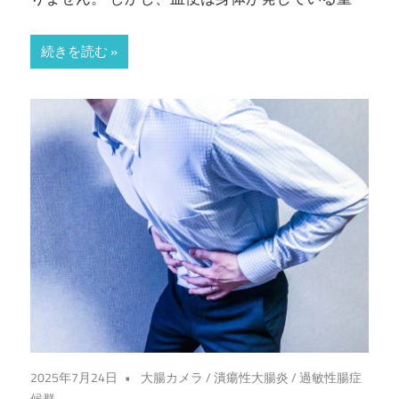
お
お
続きを読む
つ
か
内
科・
消
化
器
2025年7月24日
大腸カメラ
/
潰瘍性大腸炎
/
過敏性腸症
候群