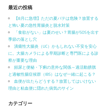
索
最近の投稿
【8月に急増】ただの夏バテは危険？放置する
と怖い夏の急性胃腸炎と脱水対策
「食欲がない」は夏のせい？胃腸がSOSを出す
季節の落とし穴
潰瘍性大腸炎（UC）かもしれない不安を安心
に。大腸カメラによる早期診断と専門医による診
察が重要な理由
頻尿と便秘・下痢の意外な関係～過活動膀胱
と過敏性腸症候群（IBS）はなぜ一緒に起こる？
血便が出たらどうする？放置してはいけない
理由と粘血便に隠れた病気のサイン
カテゴリー