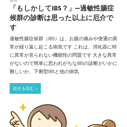
内
「もしかしてIBS？」—過敏性腸症
候群の診断は思った以上に厄介で
科・
す
IBD
過敏性腸症候群（IBS）は、お腹の痛みや便通の異
ク
常が繰り返し起こる病気です これは、消化器に特
に異常が見られない機能性の問題です 大きな異常
リ
がないので簡単に思われがちなIBSの診断がいかに
難しいか、下痢型IBSと他の病気
ニ
ッ
続きを読む
ク