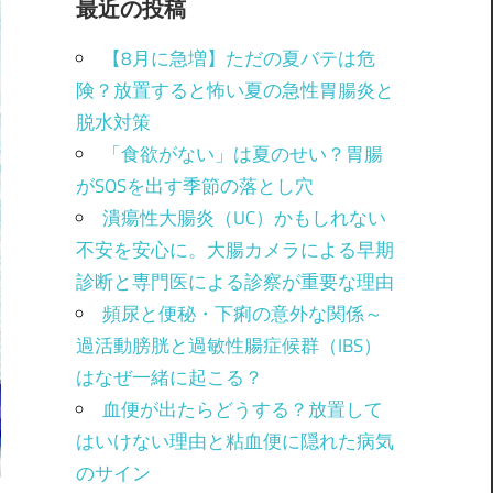
最近の投稿
【8月に急増】ただの夏バテは危
険？放置すると怖い夏の急性胃腸炎と
脱水対策
「食欲がない」は夏のせい？胃腸
がSOSを出す季節の落とし穴
潰瘍性大腸炎（UC）かもしれない
不安を安心に。大腸カメラによる早期
診断と専門医による診察が重要な理由
頻尿と便秘・下痢の意外な関係～
過活動膀胱と過敏性腸症候群（IBS）
はなぜ一緒に起こる？
血便が出たらどうする？放置して
はいけない理由と粘血便に隠れた病気
のサイン