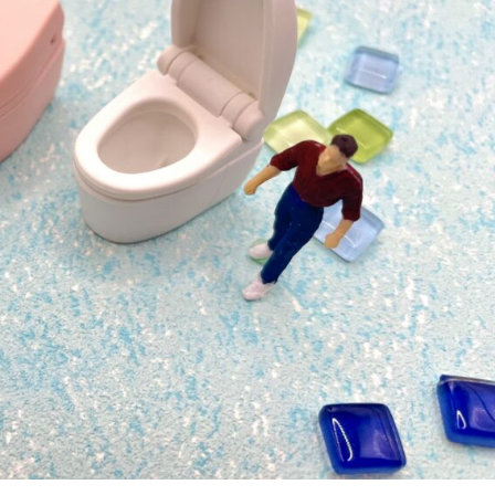
カ
メ
ラ・
炎
症
性
腸
疾