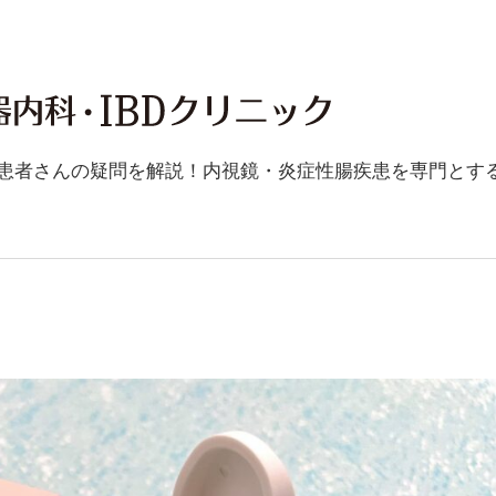
胃
カ
患者さんの疑問を解説！内視鏡・炎症性腸疾患を専門とす
メ
ラ・
大
腸