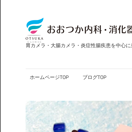
コ
ン
テ
ン
ツ
胃カメラ・大腸カメラ・炎症性腸疾患を中心に
へ
ス
キ
ッ
ホームページTOP
ブログTOP
プ