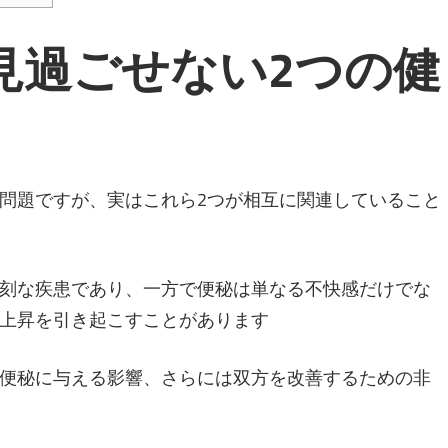
科・
見過ごせない2つの健
消
化
器
問題ですが、実はこれら2つが相互に関連していること
内
刻な疾患であり、一方で便秘は単なる不快感だけでな
科・
上昇を引き起こすことがあります
IBD
便秘に与える影響、さらには双方を改善するための非