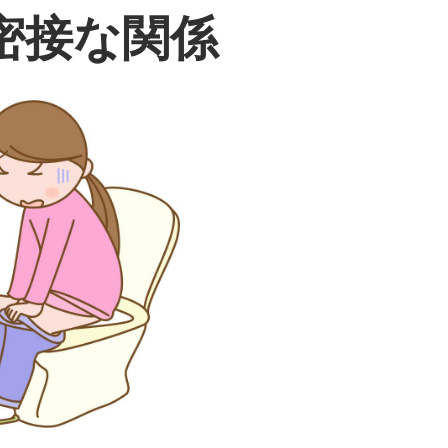
ク
密接な関係
リ
ニ
ッ
ク