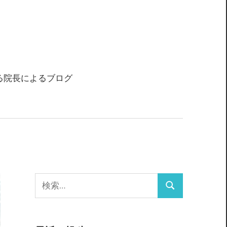
る院長によるブログ
検
検
索:
索