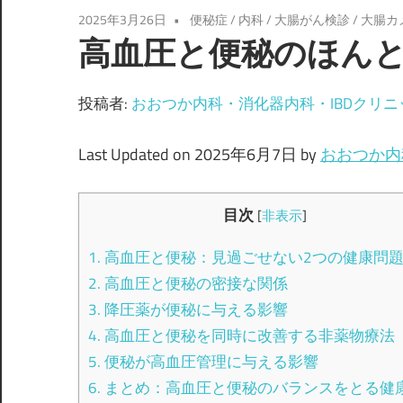
2025年3月26日
便秘症
/
内科
/
大腸がん検診
/
大腸カ
高血圧と便秘のほん
投稿者:
おおつか内科・消化器内科・IBDクリニ
Last Updated on 2025年6月7日 by
おおつか内
目次
[
非表示
]
1.
高血圧と便秘：見過ごせない2つの健康問
2.
高血圧と便秘の密接な関係
3.
降圧薬が便秘に与える影響
4.
高血圧と便秘を同時に改善する非薬物療法
5.
便秘が高血圧管理に与える影響
6.
まとめ：高血圧と便秘のバランスをとる健