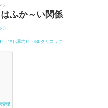
メラ
患
とはふか～い関係
｜
ック
お
科・消化器内科・IBDクリニック
お
つ
題
か
内
康管理