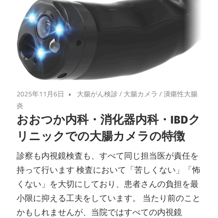
メ
ラ・
炎
症
2025年11月6日
大腸がん検診
/
大腸カメラ
/
潰瘍性大腸
性
炎
おおつか内科・消化器内科・IBDク
腸
リニックでの大腸カメラの特徴
疾
診察も内視鏡検査も、すべて同じ担当医が責任を
持って行います 検査において「苦しくない」「怖
患
くない」を大切にしており、患者さんの負担を最
｜
小限に抑える工夫をしています。 当たり前のこと
かもしれませんが、当院ではすべての内視鏡