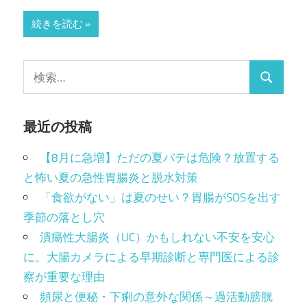
続きを読む
検
検
索:
索
最近の投稿
【8月に急増】ただの夏バテは危険？放置する
と怖い夏の急性胃腸炎と脱水対策
「食欲がない」は夏のせい？胃腸がSOSを出す
季節の落とし穴
潰瘍性大腸炎（UC）かもしれない不安を安心
に。大腸カメラによる早期診断と専門医による診
察が重要な理由
頻尿と便秘・下痢の意外な関係～過活動膀胱