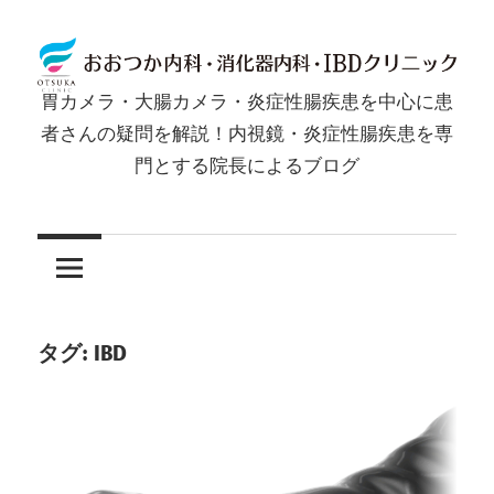
コ
ン
テ
胃カメラ・大腸カメラ・炎症性腸疾患を中心に患
ン
胃
者さんの疑問を解説！内視鏡・炎症性腸疾患を専
ツ
門とする院長によるブログ
カ
へ
ス
メ
キ
ッ
ラ・
プ
大
タグ:
IBD
腸
カ