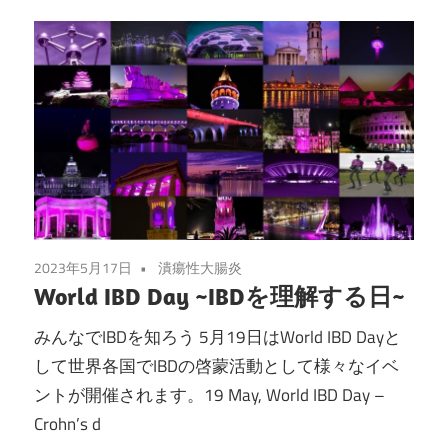
2023年5月17日
潰瘍性大腸炎
World IBD Day ~IBDを理解する日~
みんなでIBDを知ろう 5月19日はWorld IBD Dayと
して世界各国でIBDの啓蒙活動として様々なイベ
ントが開催されます。19 May, World IBD Day –
Crohn’s d