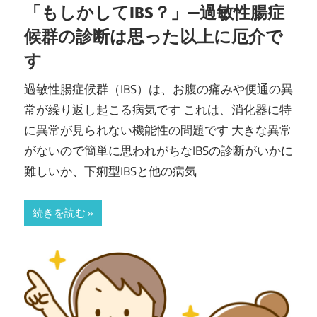
内
「もしかしてIBS？」—過敏性腸症
候群の診断は思った以上に厄介で
科・
す
IBD
過敏性腸症候群（IBS）は、お腹の痛みや便通の異
常が繰り返し起こる病気です これは、消化器に特
ク
に異常が見られない機能性の問題です 大きな異常
リ
がないので簡単に思われがちなIBSの診断がいかに
難しいか、下痢型IBSと他の病気
ニ
続きを読む
ッ
ク