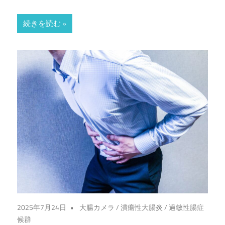
お
続きを読む
お
つ
か
内
科・
消
化
器
2025年7月24日
大腸カメラ
/
潰瘍性大腸炎
/
過敏性腸症
候群