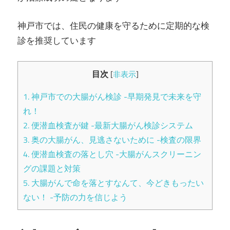
お
神戸市では、住民の健康を守るために定期的な検
お
診を推奨しています
つ
目次
[
非表示
]
か
1.
神戸市での大腸がん検診 -早期発見で未来を守
内
れ！
2.
便潜血検査が鍵 -最新大腸がん検診システム
科・
3.
奥の大腸がん、見逃さないために -検査の限界
4.
便潜血検査の落とし穴 -大腸がんスクリーニン
消
グの課題と対策
5.
大腸がんで命を落とすなんて、今どきもったい
化
ない！ -予防の力を信じよう
器