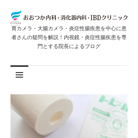
コ
ン
テ
胃カメラ・大腸カメラ・炎症性腸疾患を中心に患
ン
胃
者さんの疑問を解説！内視鏡・炎症性腸疾患を専
ツ
門とする院長によるブログ
カ
へ
ス
メ
キ
ッ
ラ・
プ
大
腸
カ