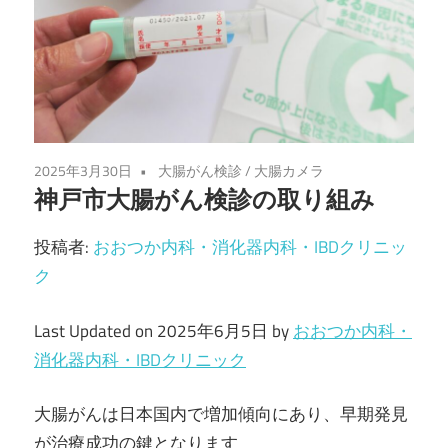
メ
ラ・
炎
症
2025年3月30日
大腸がん検診
/
大腸カメラ
神戸市大腸がん検診の取り組み
性
投稿者:
おおつか内科・消化器内科・IBDクリニッ
腸
ク
疾
Last Updated on 2025年6月5日 by
おおつか内科・
患
消化器内科・IBDクリニック
｜
大腸がんは日本国内で増加傾向にあり、早期発見
が治療成功の鍵となります