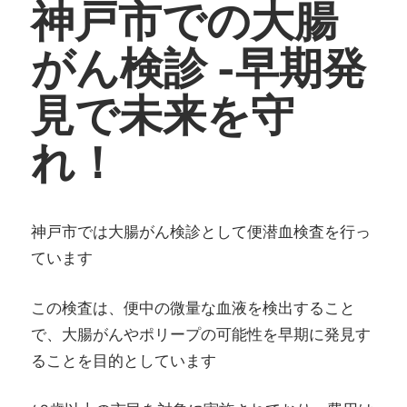
神戸市での大腸
内
がん検診 -早期発
科・
見で未来を守
IBD
れ！
ク
リ
神戸市では大腸がん検診として便潜血検査を行っ
ニ
ています
ッ
この検査は、便中の微量な血液を検出すること
ク
で、大腸がんやポリープの可能性を早期に発見す
ることを目的としています