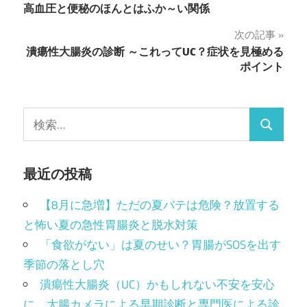
高血圧と便秘のほんとはふか～い関係
稿
次の記事
ナ
潰瘍性大腸炎の診断 ～これってUC？症状を見極める
ポイント
ビ
ゲ
検
ー
検
索:
シ
索
最近の投稿
ョ
ン
【8月に急増】ただの夏バテは危険？放置する
と怖い夏の急性胃腸炎と脱水対策
「食欲がない」は夏のせい？胃腸がSOSを出す
季節の落とし穴
潰瘍性大腸炎（UC）かもしれない不安を安心
に。大腸カメラによる早期診断と専門医による診